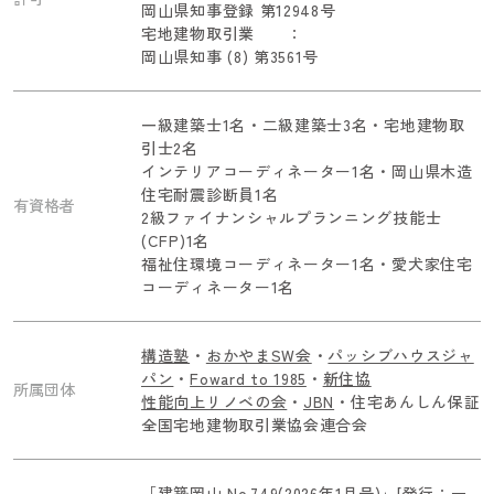
岡山県知事登録 第12948号
宅地建物取引業 ：
岡山県知事 (8) 第3561号
一級建築士1名・二級建築士3名・宅地建物取
引士2名
インテリアコーディネーター1名・岡山県木造
住宅耐震診断員1名
有資格者
2級ファイナンシャルプランニング技能士
(CFP)1名
福祉住環境コーディネーター1名・愛犬家住宅
コーディネーター1名
構造塾
・
おかやまSW会
・
パッシブハウスジャ
パン
・
Foward to 1985
・
新住協
所属団体
性能向上リノベの会
・
JBN
・住宅あんしん保証
全国宅地建物取引業協会連合会
「建築岡山 No.749(2026年1月号)」[発行：一