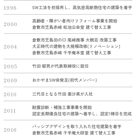
1996
SW工法を初採用し、高気密高断熱住宅の建築を着手
高齢者・障がい者向けリフォーム事業を開始
2000
倉敷市児島赤崎 松池公会堂 建て替え工事
倉敷市児島田の口 尾崎商事 大観荘 改築工事
2004
大正時代の建物を大規模改修(リノベーション)
倉敷市児島赤崎 千手庵本堂 建て替え工事
2005
竹田 郁男が代表取締役に就任
2009
おかやまSW会発足(初代メンバー)
2010
三代目となる竹田 亜沙美が入社
耐震診断・補強工事事業を開始
2011
認定長期優良住宅の建築へ着手し、認定1棟目を完成
パッシブデザインを取り入れた住宅建築を着手
2016
倉敷市児島赤崎 千手庵大師堂 建て替え工事