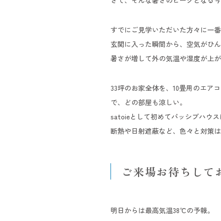
さて、そんな暑さのピークとなる今
すでにご見学いただいた方々に一番
玄関に入った瞬間から、空気がひん
暑さが増して外の気温や湿度が上が
33坪のお家全体を、10畳用のエ
で、どの部屋も涼しい。
satoieとして初めてパッシブ
断熱や日射遮蔽など、色々と対策は
ご来場お待ちして
明日からは最高気温38℃の予報。