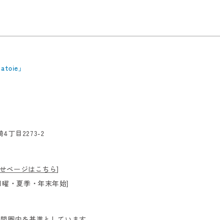
toie」
4丁目2273-2
せページはこちら
]
日：日曜・夏季・年末年始]
時間圏内を基準としています。