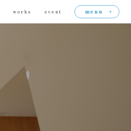
menu
works
event