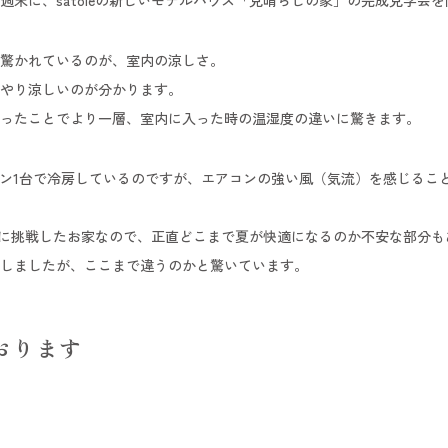
週末に、satoieの新しいモデルハウス「見晴らしの家」の完成見学会
驚かれているのが、室内の涼しさ。
やり涼しいのが分かります。
ったことでより一層、室内に入った時の温湿度の違いに驚きます。
アコン1台で冷房しているのですが、エアコンの強い風（気流）を感じるこ
ハウスに挑戦したお家なので、正直どこまで夏が快適になるのか不安な部分
しましたが、ここまで違うのかと驚いています。
おります